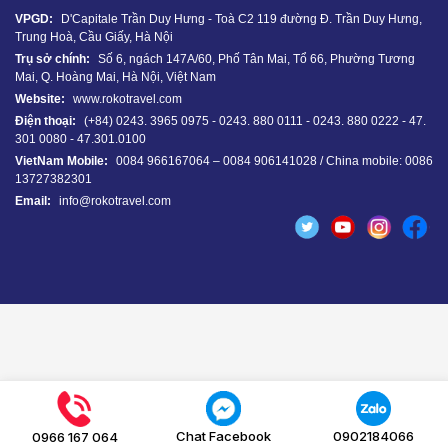
VPGD:
D'Capitale Trần Duy Hưng - Toà C2 119 đường Đ. Trần Duy Hưng,
Trung Hoà, Cầu Giấy, Hà Nội
Trụ sở chính:
Số 6, ngách 147A/60, Phố Tân Mai, Tổ 66, Phường Tương
Mai, Q. Hoàng Mai, Hà Nội, Việt Nam
Website:
www.rokotravel.com
Điện thoại:
(+84) 0243. 3965 0975 - 0243. 880 0111 - 0243. 880 0222 - 47.
301 0080 - 47.301.0100
VietNam Mobile:
0084 966167064 – 0084 906141028 / China mobile: 0086
13727382301
Email:
info@rokotravel.com
Chat Facebook
0902184066
0966 167 064