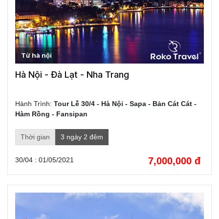
Ngày 1: HÀ NỘI
- ĐÀ
LẠT
(Ăn: Tối
)
Sáng
:
Từ hà nội
Hà Nội - Đà Lạt - Nha Trang
Ngày 2: Tham quan Đà
Lạt
(Ăn: Sáng,
Trưa
,
Tối
)
Hành Trình:
Tour Lễ 30/4 - Hà Nội - Sapa - Bản Cát Cát -
Hàm Rồng - Fansipan
Thời gian
3 ngày 2 đêm
7,000,000 đ
30/04 : 01/05/2021
Phương tiện: Ô tô chất lượng cao