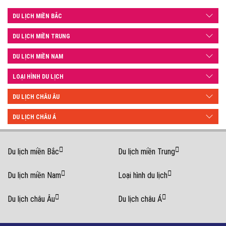
DU LỊCH MIỀN BẮC
DU LỊCH MIỀN TRUNG
Ngày 4: Tham quan Nha Trang – KDL VINPEARLLAND (Ăn
sáng,
trưa
)
DU LỊCH MIỀN NAM
LOẠI HÌNH DU LỊCH
DU LỊCH CHÂU ÂU
DU LỊCH CHÂU Á
Du lịch miền Bắc
Du lịch miền Trung
Du lịch miền Nam
Loại hình du lịch
Du lịch châu Âu
Du lịch châu Á