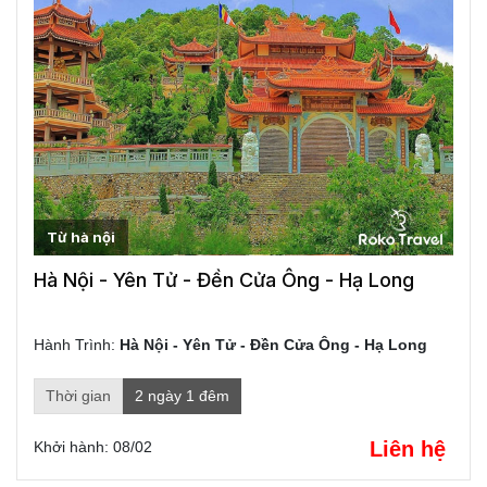
Từ hà nội
Hà Nội - Yên Tử - Đền Cửa Ông - Hạ Long
Ngày 3: ĐÀ
LẠT
- NHA TRANG (Ăn Sáng, Trưa,
Hành Trình:
Hà Nội - Yên Tử - Đền Cửa Ông - Hạ Long
Tối
)
Sáng
:
Khởi hành đi
Thời gian
2 ngày 1 đêm
Liên hệ
Khởi hành: 08/02