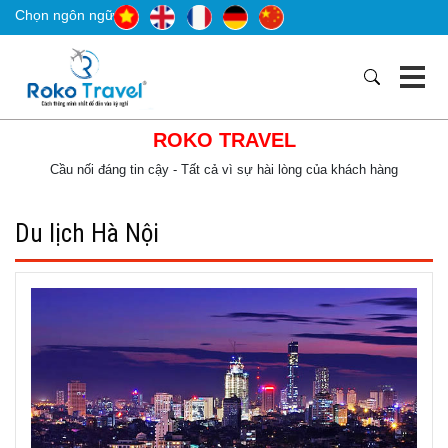
Chọn ngôn ngữ
ROKO TRAVEL
Cầu nối đáng tin cậy - Tất cả vì sự hài lòng của khách hàng
Du lịch Hà Nội
Đà Lạt từng được mệnh danh là Paris thu nhỏ bởi khí hậu mát
mẻ quanh năm và khung cảnh đẹp như công viên. Đà Lạt nổi
tiếng là thành phố ngàn hoa, Đà Lạt lãng mạn và rực rỡ sắc
màu vào những ngày cuối đông. Trăm hoa đua nở như chào
đón du khách khắp nơi, hoa dã quỳ cũng vậy, mang vẻ đẹp thơ
mộng với cái tên khá nhẹ nhàng.