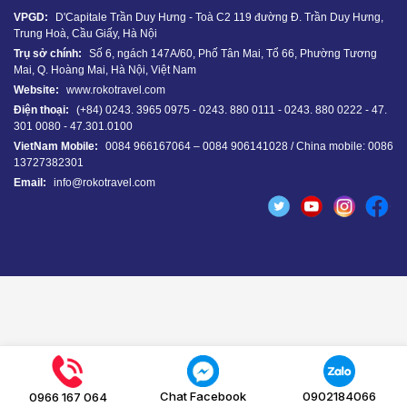
VPGD:
D'Capitale Trần Duy Hưng - Toà C2 119 đường Đ. Trần Duy Hưng,
Trung Hoà, Cầu Giấy, Hà Nội
Trụ sở chính:
Số 6, ngách 147A/60, Phố Tân Mai, Tổ 66, Phường Tương
Mai, Q. Hoàng Mai, Hà Nội, Việt Nam
Website:
www.rokotravel.com
Điện thoại:
(+84) 0243. 3965 0975 - 0243. 880 0111 - 0243. 880 0222 - 47.
301 0080 - 47.301.0100
VietNam Mobile:
0084 966167064 – 0084 906141028 / China mobile: 0086
13727382301
Email:
info@rokotravel.com
Chat Facebook
0902184066
0966 167 064