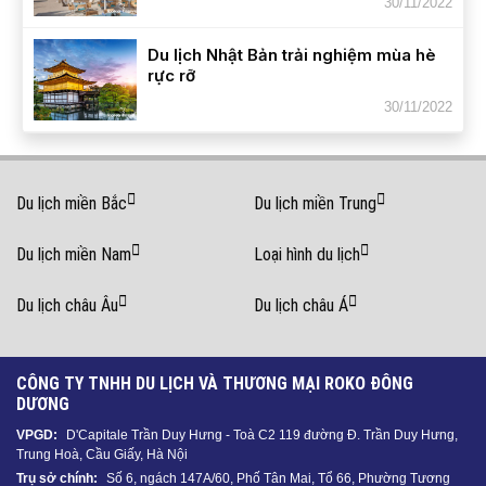
30/11/2022
Du lịch Nhật Bản trải nghiệm mùa hè
rực rỡ
30/11/2022
Du lịch miền Bắc
Du lịch miền Trung
Du lịch miền Nam
Loại hình du lịch
Du lịch châu Âu
Du lịch châu Á
CÔNG TY TNHH DU LỊCH VÀ THƯƠNG MẠI ROKO ĐÔNG
DƯƠNG
VPGD:
D'Capitale Trần Duy Hưng - Toà C2 119 đường Đ. Trần Duy Hưng,
Trung Hoà, Cầu Giấy, Hà Nội
Trụ sở chính:
Số 6, ngách 147A/60, Phố Tân Mai, Tổ 66, Phường Tương