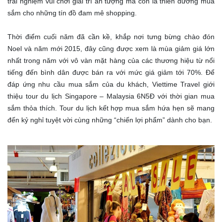
trải nghiệm vui chơi giải trí ấn tượng mà còn là thiên đường mua
sắm cho những tín đồ đam mê shopping.
Thời điểm cuối năm đã cần kề, khắp nơi tưng bừng chào đón
Noel và năm mới 2015, đây cũng được xem là mùa giảm giá lớn
nhất trong năm với vô vàn mặt hàng của các thương hiệu từ nổi
tiếng đến bình dân được bán ra với mức giá giảm tới 70%. Để
đáp ứng nhu cầu mua sắm của du khách, Viettime Travel giới
thiệu tour du lịch Singapore – Malaysia 6N5Đ với thời gian mua
sắm thỏa thích. Tour du lịch kết hợp mua sắm hứa hẹn sẽ mang
đến kỷ nghỉ tuyệt vời cùng những “chiến lợi phẩm” dành cho bạn.