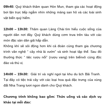
09h40:
Quý khách thăm quan Hòn Mun, tham gia các hoạt động
bơi lặn trực tiếp ngắm nhìn những mảng san hô và các loài sinh
vật biển quý hiếm.
12h00 – 13h30:
Thăm quan Làng Chài tìm hiểu cuộc sống của
người dân nơi đây. Quý khách dùng cơm trưa trên tàu với các
món đặc sản dân giã hấp dẫn.
Không khí sẽ sôi động hơn khi cả đoàn cùng tham gia chương
trình văn nghệ “ cây nhà lá vườn” và sinh hoạt tập thể. Sau đó
thưởng thức “ tiệc rượu nổi” (rượu vang) trên biểnvô cùng độc
đáo và thú vị.
14h00 – 15h30:
Giải trí và nghỉ ngơi tại khu du lịch Bãi Tranh.
Tại đây có tiệc trái cây với các loại hoa quả đặc trưng của vùng
đất Nha Trang tươi ngon dành cho Quý khách.
Chương trình không bao gồm: Thức uống và các dịch vụ
khác tại mỗi đảo: