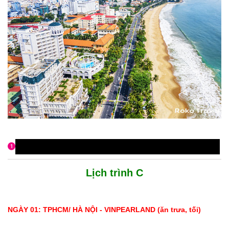
CHI TIẾT SẢN PHẨM
Lịch trình C
NGÀY 01: TPHCM/ HÀ NỘI - VINPEARLAND (ăn trưa, tối)