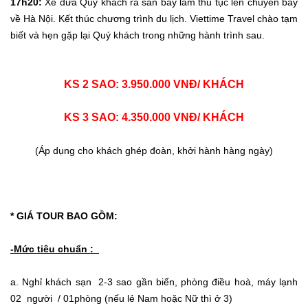
17h20:
Xe đưa Quý khách ra sân bay làm thủ tục lên chuyến bay
về Hà Nội. Kết thúc chương trình du lịch. Viettime Travel chào tạm
biết và hẹn gặp lại Quý khách trong những hành trình sau.
KS 2 SAO: 3.950.000 VNĐ/ KHÁCH
KS 3 SAO: 4.350.000 VNĐ/ KHÁCH
(Áp dụng cho khách ghép đoàn, khởi hành hàng ngày)
* GIÁ TOUR BAO GỒM:
-Mức tiêu chuẩn :
a. Nghỉ khách sạn 2-3 sao gần biển, phòng điều hoà, máy lạnh
02 người / 01phòng (nếu lẻ Nam hoặc Nữ thì ở 3)