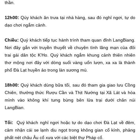
thần.
12h00:
Qúy khách ăn trưa tại nhà hàng, sau đó nghỉ ngơi, tự do
dạo chơi ngắm cảnh.
Chiều:
Quý khách tiếp tục hành trình tham quan đỉnh LangBiang.
Nơi đây gắn với truyền thuyết về chuyện tình lãng mạn của đôi
trai gái dân tộc K'Ho. Quý khách ngắm khung cảnh thiên nhiên
thơ mộng nơi đây với dòng suối vàng uốn lượn, xa xa là thành
phố Đà Lạt huyền ảo trong làn sương mù.
18h00:
Quý khách dùng bữa tối, sau đó tham gia giao lưu Cồng
Chiên, thưởng thức Rượu Cần và Thịt Nướng tại Xã Lát và hòa
mình vào không khí tưng bừng bên lửa trại dưới chân núi
LangBian.
Tối:
Quý khách nghỉ ngơi hoặc tự do dạo chơi Đà Lạt về đêm,
cảm nhận cái se lạnh dịu ngọt trong không gian cổ kính, phảng
phất nét châu Âu cổ xưa với các biệt thự Pháp cổ.