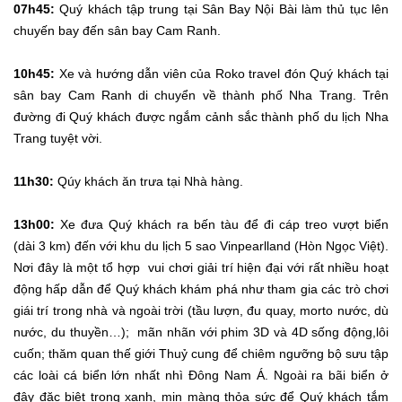
07h45:
Quý khách tập trung tại Sân Bay Nội Bài làm thủ tục lên
chuyến bay đến sân bay Cam Ranh.
10h45:
Xe và hướng dẫn viên của Roko travel đón Quý khách tại
sân bay Cam Ranh di chuyển về thành phố Nha Trang. Trên
đường đi Quý khách được ngắm cảnh sắc thành phố du lịch Nha
Trang tuyệt vời.
11h30:
Qúy khách ăn trưa tại Nhà hàng.
13h00:
Xe đưa Quý khách ra bến tàu để đi cáp treo vượt biển
(dài 3 km) đến với khu du lịch 5 sao Vinpearlland (Hòn Ngọc Việt).
Nơi đây là một tổ hợp vui chơi giải trí hiện đại với rất nhiều hoạt
động hấp dẫn để Quý khách khám phá như tham gia các trò chơi
giái trí trong nhà và ngoài trời (tầu lượn, đu quay, morto nước, dù
nước, du thuyền…); mãn nhãn với phim 3D và 4D sống động,lôi
cuốn; thăm quan thế giới Thuỷ cung để chiêm ngưỡng bộ sưu tập
các loài cá biển lớn nhất nhì Đông Nam Á. Ngoài ra bãi biển ở
đây đặc biệt trong xanh, mịn màng thỏa sức để Quý khách tắm