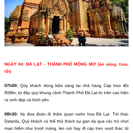
NGÀY 04: ĐÀ LẠT - THÀNH PHỐ MỘNG MƠ (ăn sáng, trưa,
tối)
07h00:
Qúy khách dùng bữa sáng tại nhà hàng Cáp treo đồi
RôBin, từ đây quý khung cảnh Thành Phố Đà Lạt từ trên cao hiện
ra xinh đẹp và bình yên.
08h30:
Xe đưa đoàn đi thăm quan vườn hoa Đà Lạt. Tới thác
Datanla, Quý khách có thể thử thách sự gan dạ qua các trò chơi
mạo hiểm như trượt máng, leo núi hay đi cáp treo vượt thác tử