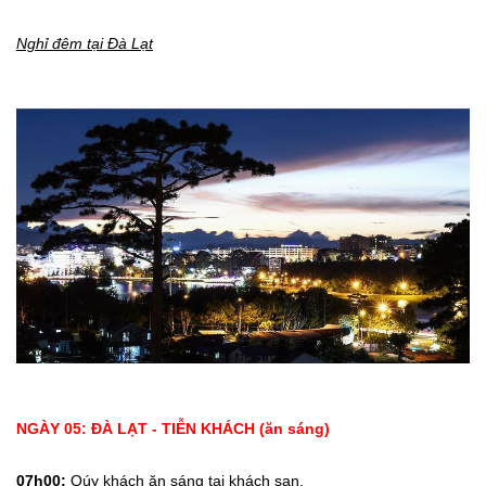
Nghỉ đêm tại Đà Lạt
NGÀY 05: ĐÀ LẠT - TIỄN KHÁCH (ăn sáng)
07h00:
Qúy khách ăn sáng tại khách sạn.