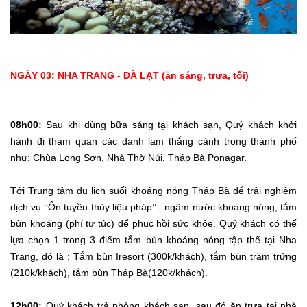
NGÀY 03: NHA TRANG - ĐÀ LẠT (ăn sáng, trưa, tối)
08h00:
Sau khi dùng bữa sáng tại khách sạn, Quý khách khởi
hành đi tham quan các danh lam thắng cảnh trong thành phố
như: Chùa Long Sơn, Nhà Thờ Núi, Tháp Bà Ponagar.
Tới Trung tâm du lịch suối khoáng nóng Tháp Bà để trải nghiệm
dịch vụ ‘‘Ôn tuyền thủy liệu pháp’’ - ngâm nước khoáng nóng, tắm
bùn khoáng (phí tự túc) để phục hồi sức khỏe. Quý khách có thế
lựa chọn 1 trong 3 điểm tắm bùn khoáng nóng tập thể tại Nha
Trang, đó là : Tắm bùn Iresort (300k/khách), tắm bùn trăm trứng
(210k/khách), tắm bùn Tháp Bà(120k/khách).
12h00:
Quý khách trả phòng khách sạn, sau đó ăn trưa tại nhà