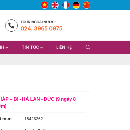
TOUR NGOÀI NƯỚC:
024. 3965 0975
NH
TIN TỨC
LIÊN HỆ
ÁP – BỈ - HÀ LAN - ĐỨC (9 ngày 8
êm)
 tour:
18426262