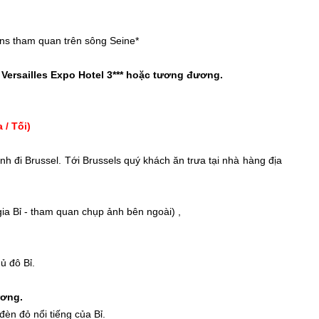
ens tham quan trên sông Seine*
 Versailles Expo Hotel 3*** hoặc tương đương.
 / Tối)
h đi Brussel. Tới Brussels quý khách ăn trưa tại nhà hàng địa
ia Bỉ - tham quan chụp ảnh bên ngoài) ,
ủ đô Bỉ.
ương.
èn đỏ nổi tiếng của Bỉ.