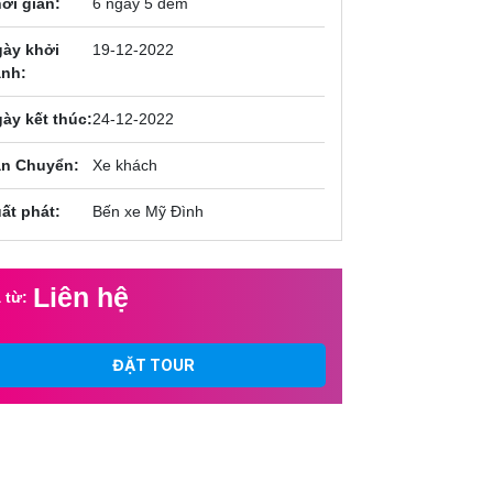
ời gian:
6 ngày 5 đêm
ày khởi
19-12-2022
nh:
ày kết thúc:
24-12-2022
n Chuyển:
Xe khách
ất phát:
Bến xe Mỹ Đình
Liên hệ
 từ:
ĐẶT TOUR