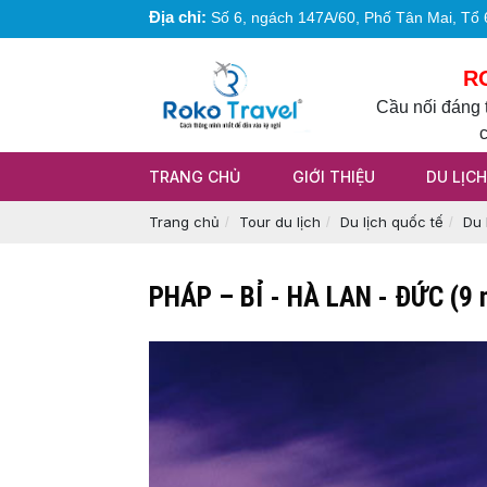
Địa chỉ:
Số 6, ngách 147A/60, Phố Tân Mai, Tổ 6
R
Cầu nối đáng t
TRANG CHỦ
GIỚI THIỆU
DU LỊC
Trang chủ
Tour du lịch
Du lịch quốc tế
Du 
PHÁP – BỈ - HÀ LAN - ĐỨC (9 