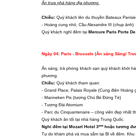
Ăn trưa nhà hàng địa phương.
Chiều:
Quý khách lên du thuyền Bateaux Parisi
- Hoàng cung nhỏ, Cầu Alexandre III (chụp ảnh)
Quý khách nghỉ đêm tại
Mercure Paris Porte De
Ngày 04: Paris - Brussels (Ăn sáng Sáng/ Trưa
Ăn sáng, trả phòng khách sạn quý khách khởi hàn
phương.
Chiều:
Quý khách tham quan:
- Grand Place, Palais Royale (Cung điện Hoàng g
- Manneken Pis (tượng Chú Bé Đứng Tè)
- Tượng Đài Atomium
- Parc du Cinquantenaire – công viên đẹp nhất th
Quý khách ăn tối tại nhà hàng Trung Quốc.
Nghỉ đêm tại Mozart Hotel 3*** hoặc tương đ
Tự do khám phá và mua sắm tại Bỉ về đêm. Khu đ