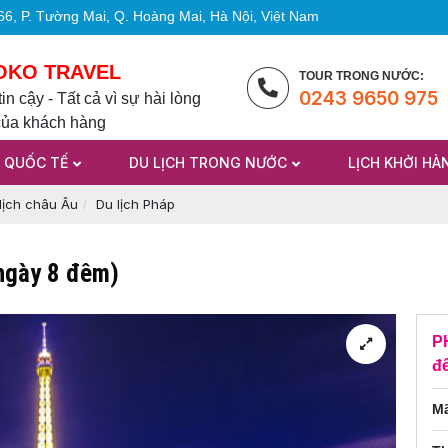
6, P. Tường Mai, Q. Hoàng Mai, Hà Nội, Việt Nam
OKO TRAVEL
TOUR TRONG NƯỚC:
0243 9650 975
in cậy - Tất cả vì sự hài lòng
của khách hàng
H QUỐC TẾ
DU LỊCH TRONG NƯỚC
LỊCH KHỞI HÀ
lịch châu Âu
Du lịch Pháp
ngày 8 đêm)
PH
đ
Mã