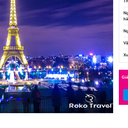
Th
Ng
hà
Ng
Vậ
Xu
Giá